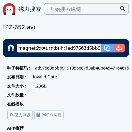
磁力搜索
IPZ-652.avi
种子特征码 :
1ad97563d5bb9191956e87d3ab40be4547164615
发布日期 :
Invalid Date
文件大小 :
1.23GB
文件数量 :
1
在线播放
🧲 磁力网盘
🅿️ PikPak网盘
APP推荐